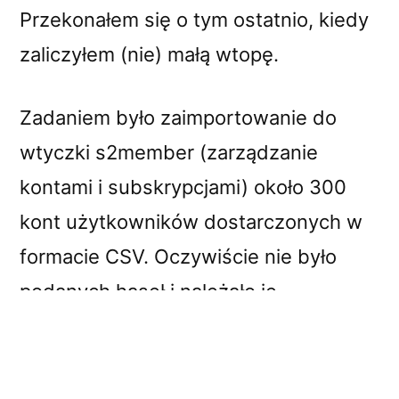
Przekonałem się o tym ostatnio, kiedy
zaliczyłem (nie) małą wtopę.
Zadaniem było zaimportowanie do
wtyczki s2member (zarządzanie
kontami i subskrypcjami) około 300
kont użytkowników dostarczonych w
formacie CSV. Oczywiście nie było
podanych haseł i należało je
wygenerować.
Wiadomo,
safety first
, więc