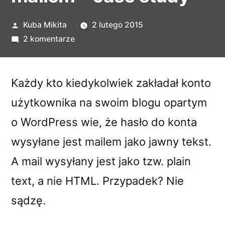
Opublikowane
Kuba Mikita
2 lutego 2015
przez
do
2 komentarze
Wysyłanie
haseł
mailem
Każdy kto kiedykolwiek zakładał konto
–
użytkownika na swoim blogu opartym
case
o WordPress wie, że hasło do konta
study
wysyłane jest mailem jako jawny tekst.
A mail wysyłany jest jako tzw. plain
text, a nie HTML. Przypadek? Nie
sądzę.