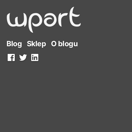
Przejdź
do
treści
Blog
Sklep
O blogu
Facebook
Twitter
LinkedIn