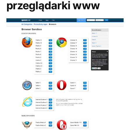
przeglądarki www
bać?