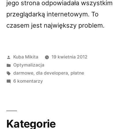
jego strona odpowiadała wszystkim
przeglądarką internetowym. To
czasem jest największy problem.
Opublikowane
Kuba Mikita
19 kwietnia 2012
przez
Opublikowano
Optymalizacja
w
Tagi:
darmowe
,
dla developera
,
płatne
do
6 komentarzy
Optymalizacja
bloga
pod
wszystkie
Kategorie
przeglądarki