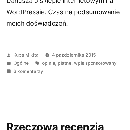
Dariusza o sklepie internetowym na
WordPressie. Czas na podsumowanie
moich doświadczeń.
Opublikowane
Kuba Mikita
4 października 2015
przez
Opublikowano
Tagi:
Ogólne
opinie
,
płatne
,
wpis sponsorowany
w
do
6 komentarzy
GoodContent
–
nowa
giełda
copywriterów
Rzeczowa recenzja