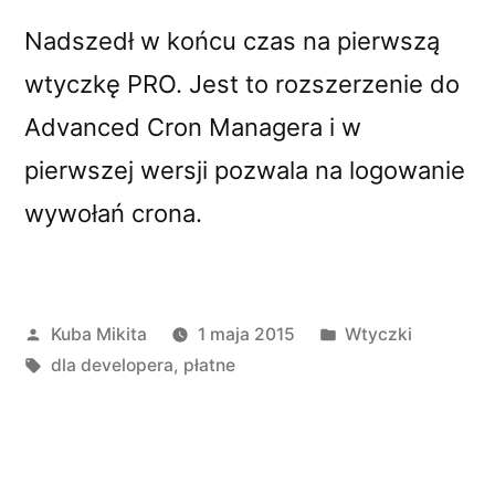
Nadszedł w końcu czas na pierwszą
wtyczkę PRO. Jest to rozszerzenie do
Advanced Cron Managera i w
pierwszej wersji pozwala na logowanie
wywołań crona.
Opublikowane
Opublikowano
Kuba Mikita
1 maja 2015
Wtyczki
przez
Tagi:
w
dla developera
,
płatne