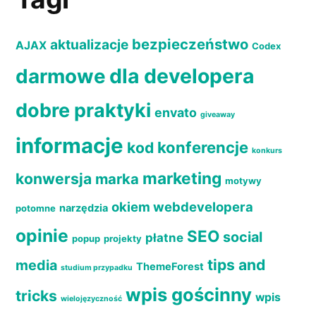
bezpieczeństwo
aktualizacje
AJAX
Codex
dla developera
darmowe
dobre praktyki
envato
giveaway
informacje
konferencje
kod
konkurs
marketing
konwersja
marka
motywy
okiem webdevelopera
narzędzia
potomne
opinie
SEO
social
płatne
popup
projekty
tips and
media
ThemeForest
studium przypadku
wpis gościnny
tricks
wpis
wielojęzyczność