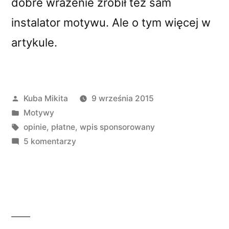
dobre wrażenie zrobił też sam
instalator motywu. Ale o tym więcej w
artykule.
Opublikowane
Kuba Mikita
9 września 2015
przez
Opublikowano
Motywy
w
Tagi:
opinie
,
płatne
,
wpis sponsorowany
do
5 komentarzy
Rzeczowa
recenzja
motywu
Monstroid