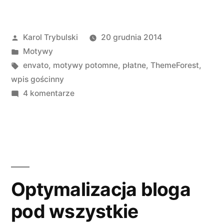
z
ThemeForest
Opublikowane
Karol Trybulski
20 grudnia 2014
–
przez
Opublikowano
Motywy
czy
w
Tagi:
envato
,
motywy potomne
,
płatne
,
ThemeForest
,
rzeczywiście
wpis gościnny
do
4 komentarze
jest
Motywy
się
z
ThemeForest
czego
–
bać?”
czy
rzeczywiście
Optymalizacja bloga
jest
pod wszystkie
się
czego