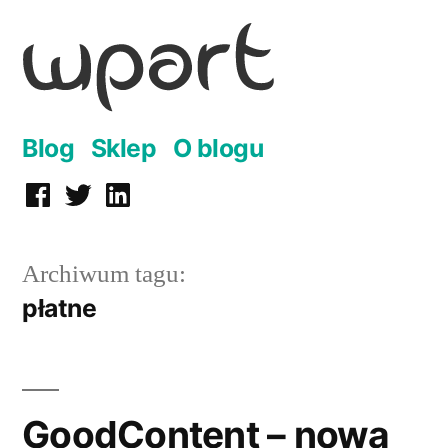
Przejdź
do
treści
Blog
Sklep
O blogu
Facebook
Twitter
LinkedIn
Archiwum tagu:
płatne
GoodContent – nowa