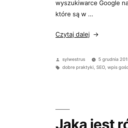
wyszukiwarce Google najb
które są w …
„Jak
Czytaj dalej
ustawić
„przyjazne
Opublikowane
sylwestrus
5 grudnia 20
linki”
przez
Tagi:
dobre praktyki
,
SEO
,
wpis goś
w
WordPressie
Jaka jest r