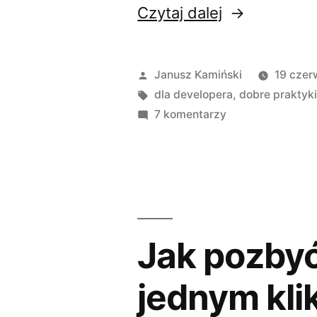
„Jaka
Czytaj dalej
jest
różnica
Opublikowane
Janusz Kamiński
19 czer
między
przez
Tagi:
dla developera
,
dobre praktyk
do
7 komentarzy
Static,
Jaka
Liquid,
jest
różnica
Adaptive
między
i
Static,
Responsive
Liquid,
Jak pozbyć
Adaptive
layout?”
i
jednym kli
Responsive
layout?