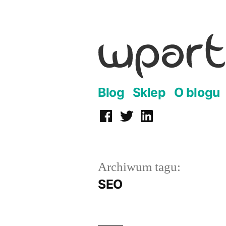
Przejdź
do
treści
Blog
Sklep
O blogu
Facebook
Twitter
LinkedIn
Archiwum tagu:
SEO