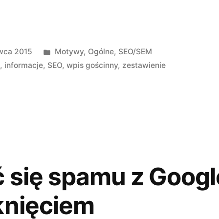
Opublikowano
wca 2015
Motywy
,
Ogólne
,
SEO/SEM
w
i
,
informacje
,
SEO
,
wpis gościnny
,
zestawienie
 się spamu z Googl
knięciem