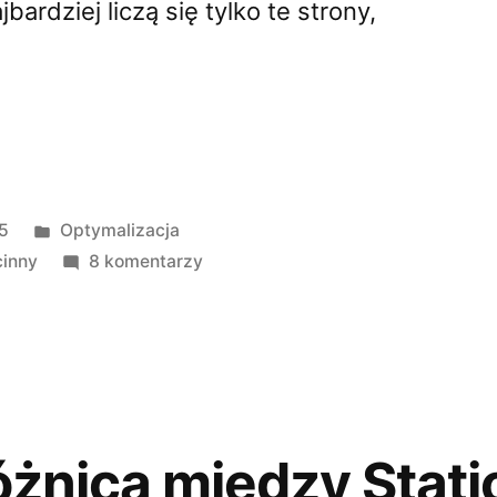
ardziej liczą się tylko te strony,
Opublikowano
15
Optymalizacja
w
do
cinny
8 komentarzy
Jak
ustawić
?”
„przyjazne
linki”
w
WordPressie?
óżnica między Static