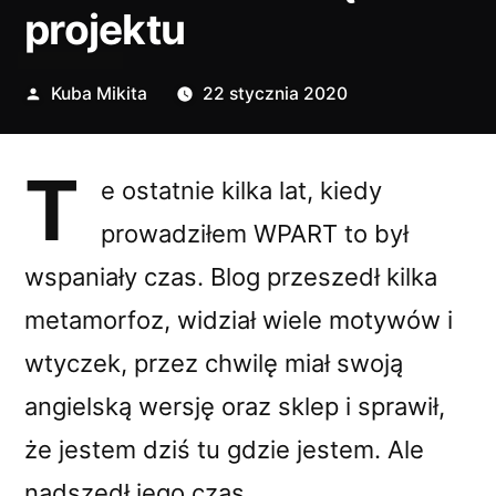
projektu
Opublikowane
Kuba Mikita
22 stycznia 2020
przez
T
e ostatnie kilka lat, kiedy
prowadziłem WPART to był
wspaniały czas. Blog przeszedł kilka
metamorfoz, widział wiele motywów i
wtyczek, przez chwilę miał swoją
angielską wersję oraz sklep i sprawił,
że jestem dziś tu gdzie jestem. Ale
nadszedł jego czas.