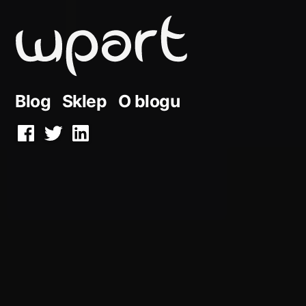
Przejdź
do
treści
Blog
Sklep
O blogu
Facebook
Twitter
LinkedIn