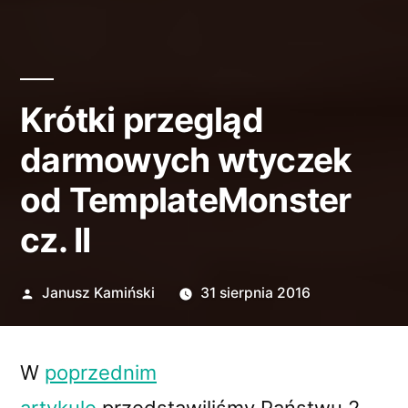
Krótki przegląd
darmowych wtyczek
od TemplateMonster
cz. II
Opublikowane
Janusz Kamiński
31 sierpnia 2016
przez
W
poprzednim