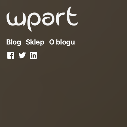
Przejdź
do
treści
Blog
Sklep
O blogu
Facebook
Twitter
LinkedIn