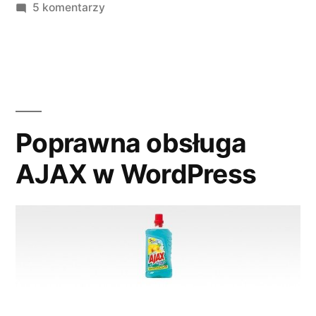
do
5 komentarzy
–
qTranslate
tytuły”
i
WordPress
SEO
by
Yoast
Poprawna obsługa
–
AJAX w WordPress
tytuły