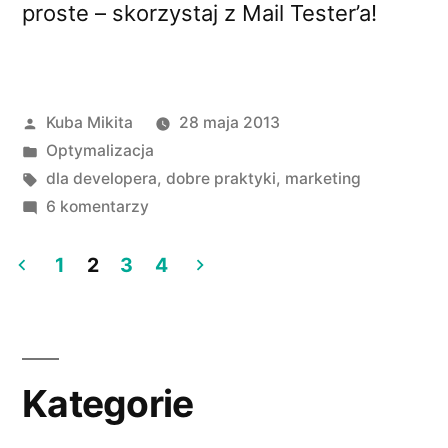
proste – skorzystaj z Mail Tester’a!
Opublikowane
Kuba Mikita
28 maja 2013
przez
Opublikowano
Optymalizacja
w
Tagi:
dla developera
,
dobre praktyki
,
marketing
do
6 komentarzy
Twój
newsletter
1
2
3
4
trafia
Stronicowanie
do
wpisów
spamu?
Sprawdź
Kategorie
dlaczego!