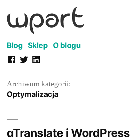
Przejdź
do
treści
Blog
Sklep
O blogu
Facebook
Twitter
LinkedIn
Archiwum kategorii:
Optymalizacja
qTranslate i WordPress