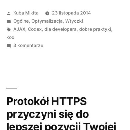
Opublikowane
Kuba Mikita
23 listopada 2014
przez
Opublikowano
Ogólne
,
Optymalizacja
,
Wtyczki
w
Tagi:
AJAX
,
Codex
,
dla developera
,
dobre praktyki
,
kod
do
3 komentarze
Poprawna
obsługa
AJAX
w
WordPress
Protokół HTTPS
przyczyni się do
lepszej pozycji Twojej