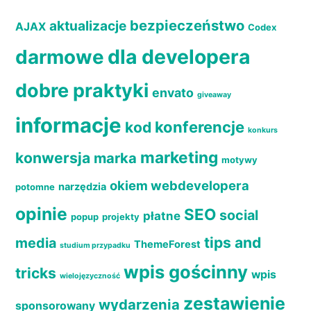
bezpieczeństwo
aktualizacje
AJAX
Codex
dla developera
darmowe
dobre praktyki
envato
giveaway
informacje
konferencje
kod
konkurs
marketing
konwersja
marka
motywy
okiem webdevelopera
narzędzia
potomne
opinie
SEO
social
płatne
popup
projekty
tips and
media
ThemeForest
studium przypadku
wpis gościnny
tricks
wpis
wielojęzyczność
zestawienie
wydarzenia
sponsorowany