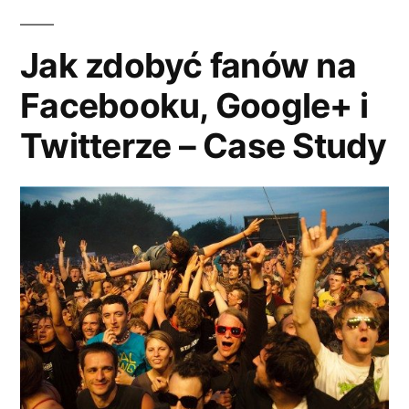
do
lepszej
Jak zdobyć fanów na
pozycji
Facebooku, Google+ i
Twojej
strony
Twitterze – Case Study
w
rankingu
Google