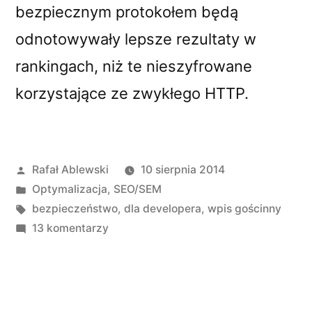
bezpiecznym protokołem będą
odnotowywały lepsze rezultaty w
rankingach, niż te nieszyfrowane
korzystające ze zwykłego HTTP.
Opublikowane
Rafał Ablewski
10 sierpnia 2014
przez
Opublikowano
Optymalizacja
,
SEO/SEM
w
Tagi:
bezpieczeństwo
,
dla developera
,
wpis gościnny
do
13 komentarzy
Protokół
HTTPS
przyczyni
się