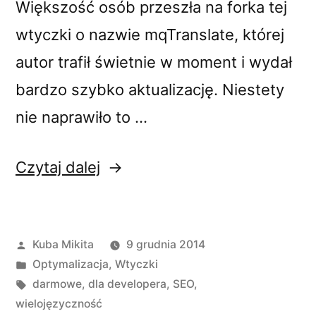
Większość osób przeszła na forka tej
wtyczki o nazwie mqTranslate, której
autor trafił świetnie w moment i wydał
bardzo szybko aktualizację. Niestety
nie naprawiło to …
„qTranslate
Czytaj dalej
i
WordPress
Opublikowane
Kuba Mikita
9 grudnia 2014
SEO
przez
Opublikowano
Optymalizacja
,
Wtyczki
by
w
Tagi:
darmowe
,
dla developera
,
SEO
,
Yoast
wielojęzyczność