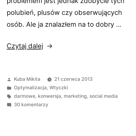
problemem jest jednak zdobycie tych
polubień, plusów czy obserwujących
osób. Ale ja znalazłem na to dobry …
„Jak
Czytaj dalej
zdobyć
fanów
Opublikowane
Kuba Mikita
21 czerwca 2013
na
przez
Opublikowano
Optymalizacja
,
Wtyczki
Facebooku,
w
Tagi:
darmowe
,
konwersja
,
marketing
,
social media
Google+
do
30 komentarzy
Jak
i
zdobyć
Twitterze
fanów