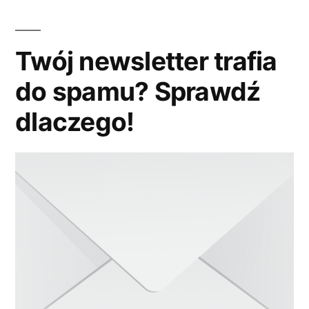
na
–
Facebooku,
Case
Google+
Twój newsletter trafia
Study”
i
do spamu? Sprawdź
Twitterze
–
dlaczego!
Case
Study