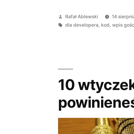
Opublikowane
Rafał Ablewski
14 sierpn
przez
Tagi:
dla developera
,
kod
,
wpis goś
10 wtyczek
powiniene