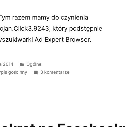
 Tym razem mamy do czynienia
jan.Click3.9243, który podstępnie
wyszukiwarki Ad Expert Browser.
Opublikowano
ia 2014
Ogólne
w
do
pis gościnny
3 komentarze
Wirus
–
trojan
klika
w
reklamy