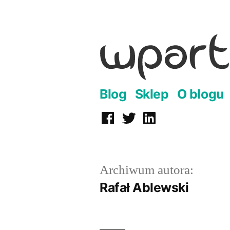
Przejdź
do
treści
Blog
Sklep
O blogu
Facebook
Twitter
LinkedIn
Archiwum autora:
Rafał Ablewski