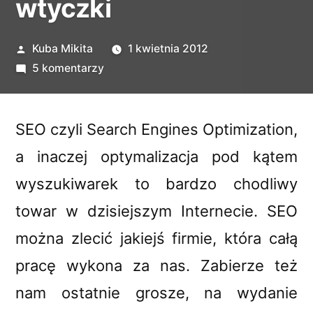
wtyczki
Opublikowane
Kuba Mikita
1 kwietnia 2012
przez
do
5 komentarzy
Pozycjonowanie
bloga
i
SEO czyli Search Engines Optimization,
optymalizacja
a inaczej optymalizacja pod kątem
–
wyszukiwarek to bardzo chodliwy
narzędzia
SEO,
towar w dzisiejszym Internecie. SEO
wtyczki
można zlecić jakiejś firmie, która całą
pracę wykona za nas. Zabierze też
nam ostatnie grosze, na wydanie