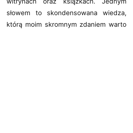
witrynach oraz książkach. Jednym
słowem to skondensowana wiedza,
którą moim skromnym zdaniem warto
przyswoić i zastosować. To czego mi
brakowało czytając inne artykuły to
brak konkretnych narzędzi, którymi
mógłbym się posłużyć. W tym artykule
znajdziesz wszystko.
Wpis ten został zainspirowany krótkim,
ale bardzo treściwym wpisem
Szymona Skulimowskiego: