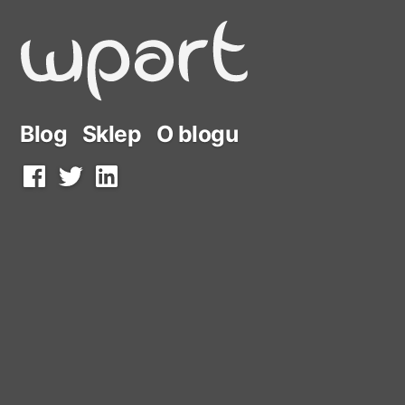
Przejdź
do
treści
Blog
Sklep
O blogu
Facebook
Twitter
LinkedIn