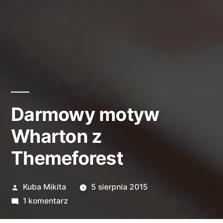
Darmowy motyw
Wharton z
Themeforest
Opublikowane
Kuba Mikita
5 sierpnia 2015
przez
do
1 komentarz
Darmowy