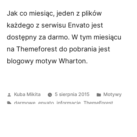
motyw
Wharton
Jak co miesiąc, jeden z plików
z
każdego z serwisu Envato jest
Themeforest
dostępny za darmo. W tym miesiącu
na Themeforest do pobrania jest
blogowy motyw Wharton.
Opublikowane
Opublikowano
Kuba Mikita
5 sierpnia 2015
Motywy
przez
Tagi:
w
darmowe
,
envato
,
informacje
,
ThemeForest
Opublikowany przez Kuba Mikita