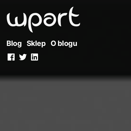
Przejdź
do
treści
Blog
Sklep
O blogu
Facebook
Twitter
LinkedIn