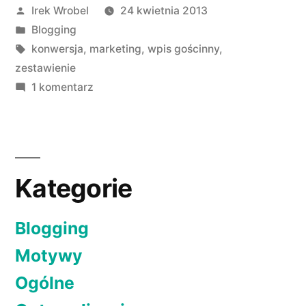
Opublikowane
Irek Wrobel
24 kwietnia 2013
przez
Opublikowano
Blogging
w
Tagi:
konwersja
,
marketing
,
wpis gościnny
,
zestawienie
do
1 komentarz
Copywriting
czyli
jak
zwiększyć
Kategorie
konwersję
Blogging
Motywy
Ogólne