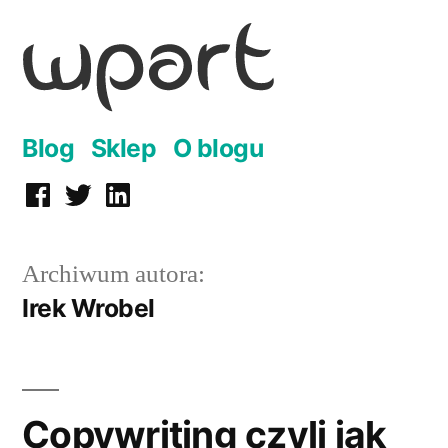
Przejdź
do
treści
Blog
Sklep
O blogu
Facebook
Twitter
LinkedIn
Archiwum autora:
Irek Wrobel
Copywriting czyli jak