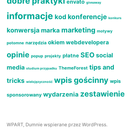
dobre praktyki
envato
giveaway
informacje
konferencje
kod
konkurs
marketing
konwersja
marka
motywy
okiem webdevelopera
narzędzia
potomne
opinie
SEO
social
płatne
popup
projekty
tips and
media
ThemeForest
studium przypadku
wpis gościnny
tricks
wpis
wielojęzyczność
zestawienie
wydarzenia
sponsorowany
WPART
,
Dumnie wspierane przez WordPress.