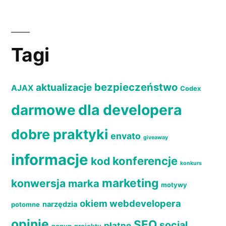
Tagi
bezpieczeństwo
aktualizacje
AJAX
Codex
dla developera
darmowe
dobre praktyki
envato
giveaway
informacje
konferencje
kod
konkurs
marketing
konwersja
marka
motywy
okiem webdevelopera
narzędzia
potomne
opinie
SEO
social
płatne