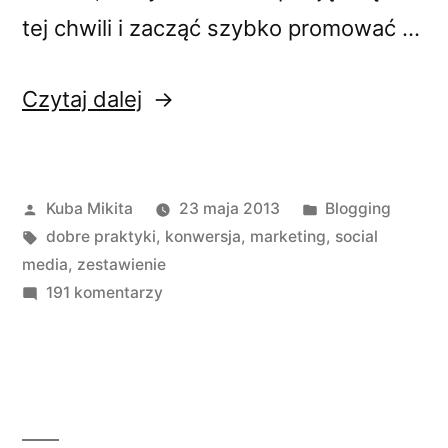
tej chwili i zacząć szybko promować …
„10
Czytaj dalej
prostych
sposobów
Opublikowane
Opublikowano
Kuba Mikita
23 maja 2013
Blogging
na
przez
Tagi:
w
dobre praktyki
,
konwersja
,
marketing
,
social
to
media
,
zestawienie
jak
do
191 komentarzy
10
wypromować
prostych
bloga”
sposobów
na
to