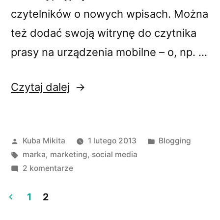
czytelników o nowych wpisach. Można
też dodać swoją witrynę do czytnika
prasy na urządzenia mobilne – o, np. …
„Google
Czytaj dalej
Currents
–
Opublikowane
Opublikowano
Kuba Mikita
1 lutego 2013
Blogging
jak
przez
Tagi:
w
marka
,
marketing
,
social media
zdobyć
do
2 komentarze
nowych
Google
Currents
1
2
czytelników”
–
Stronicowanie