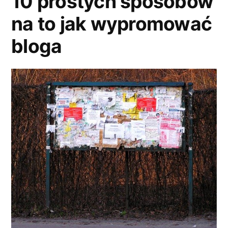
10 prostych sposobów
Study”
i
na to jak wypromować
Twitterze
–
bloga
Case
Study