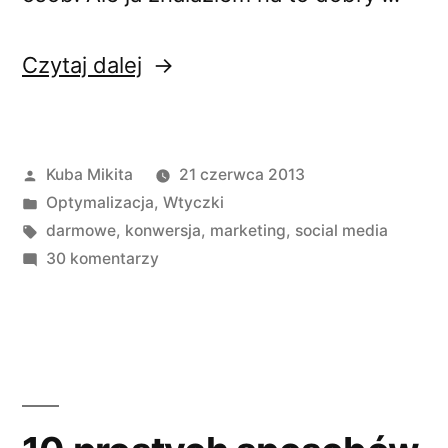
„Jak
Czytaj dalej
zdobyć
fanów
Opublikowane
Kuba Mikita
21 czerwca 2013
na
przez
Opublikowano
Optymalizacja
,
Wtyczki
Facebooku,
w
Tagi:
darmowe
,
konwersja
,
marketing
,
social media
Google+
do
30 komentarzy
Jak
i
zdobyć
Twitterze
fanów
na
–
Facebooku,
Case
Google+