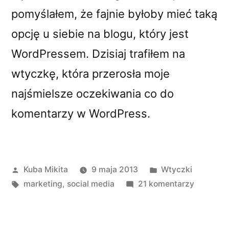
pomyślałem, że fajnie byłoby mieć taką
opcję u siebie na blogu, który jest
WordPressem. Dzisiaj trafiłem na
wtyczkę, która przerosła moje
najśmielsze oczekiwania co do
komentarzy w WordPress.
Opublikowane
Opublikowano
Kuba Mikita
9 maja 2013
Wtyczki
przez
Tagi:
w
do
marketing
,
social media
21 komentarzy
Komenta
Google+
i