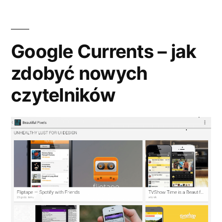
Faceboo
w
WordPre
Google Currents – jak
zdobyć nowych
czytelników