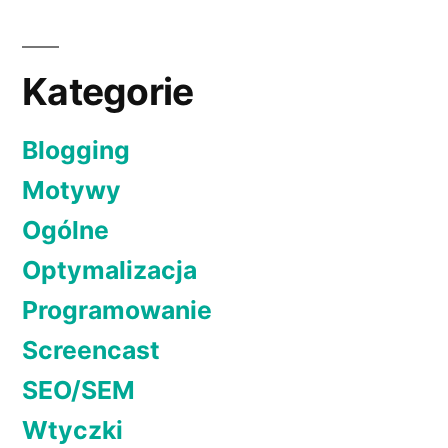
jak
wpisów
zdobyć
nowych
Kategorie
czytelników
Blogging
Motywy
Ogólne
Optymalizacja
Programowanie
Screencast
SEO/SEM
Wtyczki