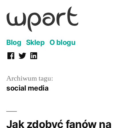
Przejdź
do
treści
Blog
Sklep
O blogu
Facebook
Twitter
LinkedIn
Archiwum tagu:
social media
Jak zdobyć fanów na