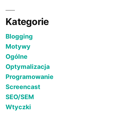
wpisów
przeglądarki
www
Kategorie
Blogging
Motywy
Ogólne
Optymalizacja
Programowanie
Screencast
SEO/SEM
Wtyczki