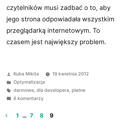
czytelników musi zadbać o to, aby
jego strona odpowiadała wszystkim
przeglądarką internetowym. To
czasem jest największy problem.
Opublikowane
Kuba Mikita
19 kwietnia 2012
przez
Opublikowano
Optymalizacja
w
Tagi:
darmowe
,
dla developera
,
płatne
do
6 komentarzy
Optymalizacja
bloga
1
…
7
8
9
pod
Stronicowanie
wszystkie