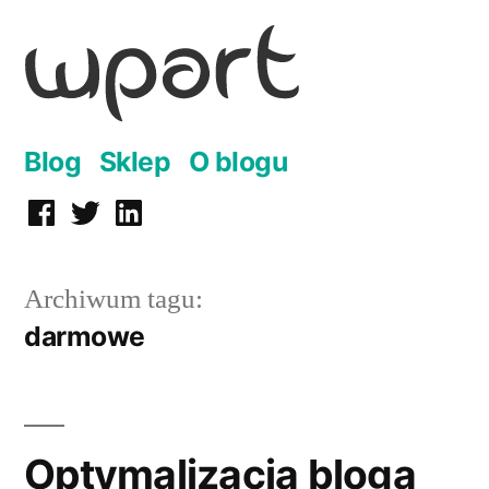
Przejdź
do
treści
Blog
Sklep
O blogu
Facebook
Twitter
LinkedIn
Archiwum tagu:
darmowe
Optymalizacja bloga