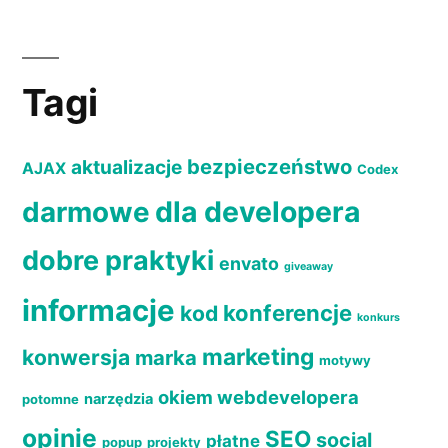
Tagi
bezpieczeństwo
aktualizacje
AJAX
Codex
dla developera
darmowe
dobre praktyki
envato
giveaway
informacje
konferencje
kod
konkurs
marketing
konwersja
marka
motywy
okiem webdevelopera
narzędzia
potomne
opinie
SEO
social
płatne
popup
projekty